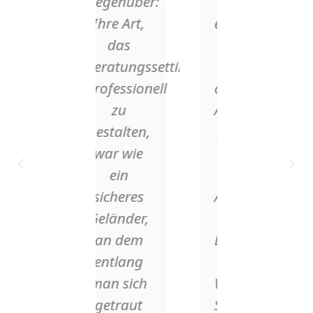
Gegenüber:
liebevoll
Ihre Art,
engagierten
das
und stets
Beratungssetting
höchst
professionell
aufmerksamen
zu
Arbeitsweise
gestalten,
gelingt es
war wie
ihr, in
ein
einer
sicheres
Atmosphäre
Geländer,
von
an dem
Entspannung
entlang
und
man sich
Wohlbehagen,
getraut
Schmerzen