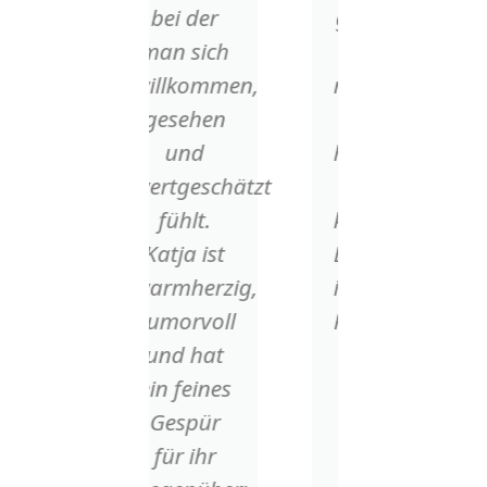
bei der
geraumer
Danke,
man sich
Zeit
liebe
willkommen,
regelmäßig
Frau Geis
gesehen
ihre
und
hochprofessionellen
N.K.
wertgeschätzt
und
fühlt.
kompetenten
Katja ist
Behandlungen
warmherzig,
im Bereich
humorvoll
Physiotherapie
und hat
u./o.
ein feines
Massage.
Gespür
Dank
für ihr
ihrer