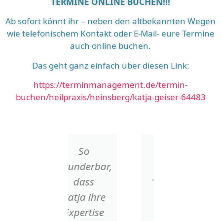
TERMINE ONLINE BUCHEN!!!
Ab sofort könnt ihr – neben den altbekannten Wegen
wie telefonischem Kontakt oder E-Mail- eure Termine
auch online buchen.
Das geht ganz einfach über diesen Link:
https://terminmanagement.de/termin-
buchen/heilpraxis/heinsberg/katja-geiser-64483
So
Katja
Frau
wunderbar,
Geiser =
Geiser ha
dass
"Physiotherapie
mich mit
Katja ihre
u./o.
ihrer
Expertise
Massage
einfühls