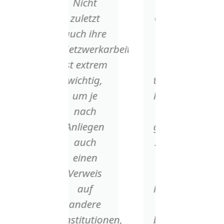
Nicht
großes
zuletzt
Glück und
auch ihre
Ehre Fr.
Netzwerkarbeit
Geiser
ist extrem
und ihre
wichtig,
therapeutischen
um je
Fähigkeiten
nach
für uns
Anliegen
gewonnen
auch
zu haben.
einen
Ihre
Verweis
fachliche
auf
Kompetenz
andere
und ihr
Institutionen,
beispielloses